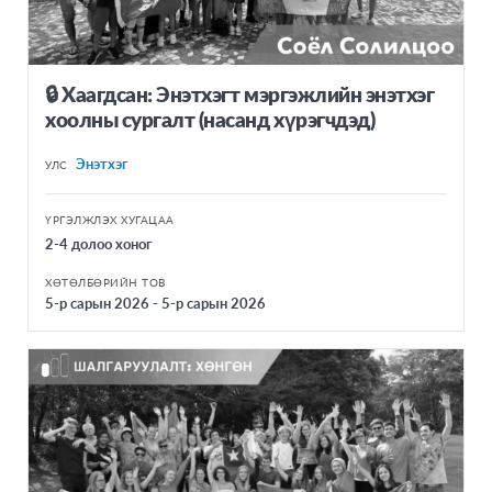
🔒 Хаагдсан: Энэтхэгт мэргэжлийн энэтхэг
хоолны сургалт (насанд хүрэгчдэд)
Энэтхэг
УЛС
ҮРГЭЛЖЛЭХ ХУГАЦАА
2-4 долоо хоног
ХӨТӨЛБӨРИЙН ТОВ
5-р сарын 2026 - 5-р сарын 2026