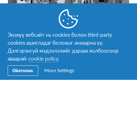
Энэхүү вебсайт нь cookies болон third-party
🔒 Хаагдсан: Энэтхэгт Иогийн сургалт
cookies ашигладаг болохыг анхаарна уу.
(насанд хүрэгчдэд)
Дэлгэрэнгүй мэдээлэлийг дараах холбоосоор
Энэтхэг
УЛС
аваарай:
cookie policy
.
More Settings
Ойлголоо.
ҮРГЭЛЖЛЭХ ХУГАЦАА
1-2 сар
ХӨТӨЛБӨРИЙН ТОВ
4-р сарын 1, 2026 - 5-р сарын 15, 2026