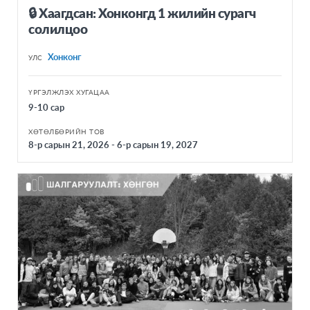
🔒 Хаагдсан: Хонконгд 1 жилийн cурагч
солилцоо
Хонконг
УЛС
ҮРГЭЛЖЛЭХ ХУГАЦАА
9-10 сар
ХӨТӨЛБӨРИЙН ТОВ
8-р сарын 21, 2026 - 6-р сарын 19, 2027