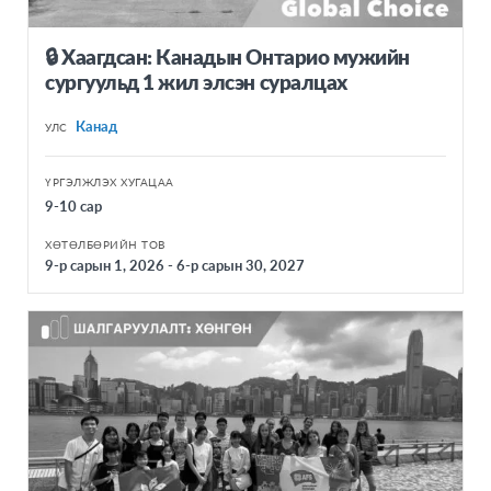
🔒 Хаагдсан: Канадын Онтарио мужийн
сургуульд 1 жил элсэн суралцах
Канад
УЛС
ҮРГЭЛЖЛЭХ ХУГАЦАА
9-10 сар
ХӨТӨЛБӨРИЙН ТОВ
9-р сарын 1, 2026 - 6-р сарын 30, 2027