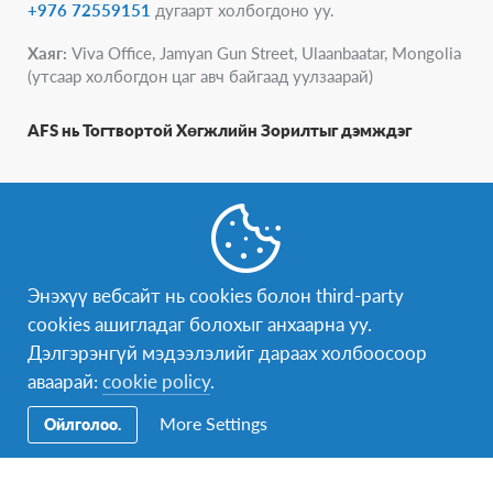
+976 72559151
дугаарт холбогдоно уу.
Хаяг:
Viva Office, Jamyan Gun Street, Ulaanbaatar, Mongolia
(утсаар холбогдон цаг авч байгаад уулзаарай)
AFS нь Тогтвортой Хөгжлийн Зорилтыг дэмждэг
Энэхүү вебсайт нь cookies болон third-party
cookies ашигладаг болохыг анхаарна уу.
Дэлгэрэнгүй мэдээлэлийг дараах холбоосоор
аваарай:
cookie policy
.
More Settings
Ойлголоо.
AFS-ийн Тухай
AFS Соёл Солилцооны Хөтөлбөр нь шударга, энх тайван