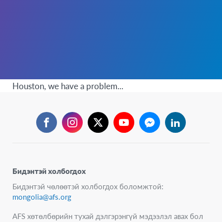
Houston, we have a problem...
Facebook
Instagram
Twitter
YouTube
Messenger
LinkedIn
Бидэнтэй холбогдох
Бидэнтэй чөлөөтэй холбогдох боломжтой:
mongolia@afs.org
AFS хөтөлбөрийн тухай дэлгэрэнгүй мэдээлэл авах бол