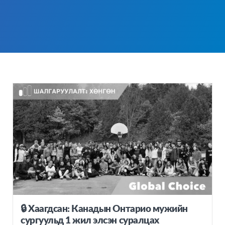
🔒 Хаагдсан: Канадын Онтарио мужийн
сургуульд 1 жил элсэн суралцах