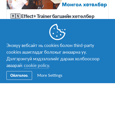
🇲🇳 Effect+ Trainer багшийн хөтөлбөр
(UNESCO-гийн шагналт Дэлхийн
иргэншил, тогтвортой хөгжилийн хичээл)
Монгол
УЛС
Энэхүү вебсайт нь cookies болон third-party
cookies ашигладаг болохыг анхаарна уу.
ҮРГЭЛЖЛЭХ ХУГАЦАА
5-10 хоног
Дэлгэрэнгүй мэдээлэлийг дараах холбоосоор
аваарай:
cookie policy
.
More Settings
Ойлголоо.