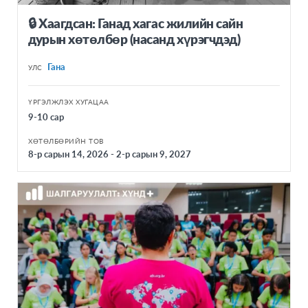
🔒 Хаагдсан: Ганад хагас жилийн сайн
дурын хөтөлбөр (насанд хүрэгчдэд)
Гана
УЛС
ҮРГЭЛЖЛЭХ ХУГАЦАА
9-10 сар
ХӨТӨЛБӨРИЙН ТОВ
8-р сарын 14, 2026 - 2-р сарын 9, 2027