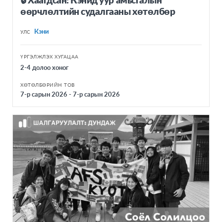
өөрчлөлтийн судалгааны хөтөлбөр
Кэни
УЛС
ҮРГЭЛЖЛЭХ ХУГАЦАА
2-4 долоо хоног
ХӨТӨЛБӨРИЙН ТОВ
7-р сарын 2026 - 7-р сарын 2026