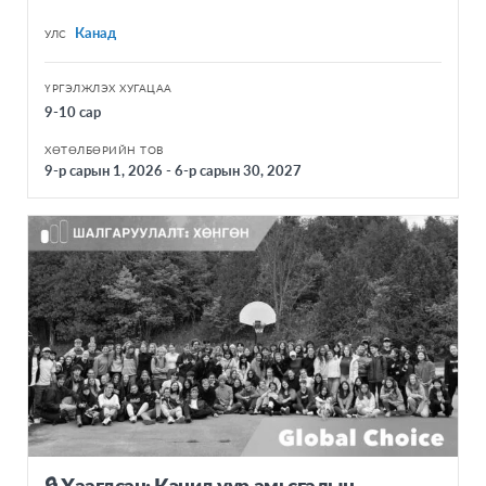
Канад
УЛС
ҮРГЭЛЖЛЭХ ХУГАЦАА
9-10 сар
ХӨТӨЛБӨРИЙН ТОВ
9-р сарын 1, 2026 - 6-р сарын 30, 2027
🔒 Хаагдсан: Кэнид уур амьсгалын