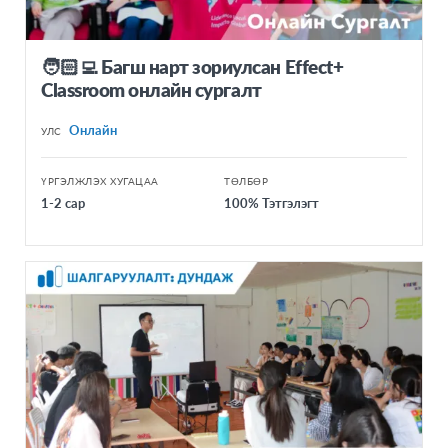
🧑🏻‍💻 Багш нарт зориулсан Effect+
Classroom онлайн сургалт
Онлайн
УЛС
ҮРГЭЛЖЛЭХ ХУГАЦАА
ТӨЛБӨР
1-2 сар
100% Тэтгэлэгт