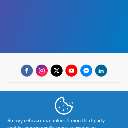
Facebook
Instagram
Twitter
YouTube
Messenger
LinkedIn
Бидэнтэй холбогдох
Бидэнтэй чөлөөтэй холбогдох боломжтой:
mongolia@afs.org
Энэхүү вебсайт нь cookies болон third-party
AFS хөтөлбөрийн тухай дэлгэрэнгүй мэдээлэл авах бол
cookies ашигладаг болохыг анхаарна уу.