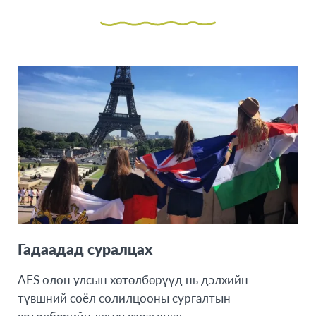
Гадаадад суралцах
AFS олон улсын хөтөлбөрүүд нь дэлхийн
түвшний соёл солилцооны сургалтын
хөтөлбөрийн дагуу хэрэгждэг.