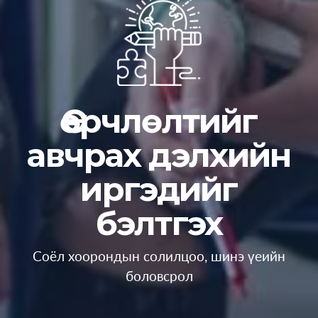
Өөрчлөлтийг
авчрах дэлхийн
иргэдийг
бэлтгэх
Соёл хоорондын солилцоо, шинэ үеийн
боловсрол