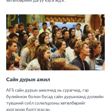
Сайн дурын ажил
AFS сайн дурын ажилчид нь сурагчид, гэр
бүлийнхэн болон бусад сайн дурынханд дэлхийн
түвшний соёл солилцооны хөтөлбөрийг
хүргэхээр бэлтгэгдсэн.