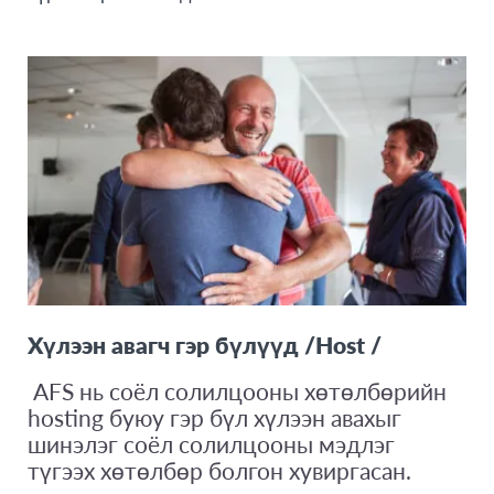
Хүлээн авагч гэр бүлүүд /Host /
AFS нь соёл солилцооны хөтөлбөрийн
hosting буюу гэр бүл хүлээн авахыг
шинэлэг соёл солилцооны мэдлэг
түгээх хөтөлбөр болгон хувиргасан.