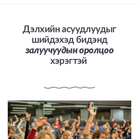
Дэлхийн асуудлуудыг
шийдэхэд бидэнд
залуучуудын оролцоо
хэрэгтэй