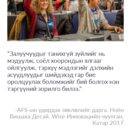
“Залуучуудыг танихгүй зүйлийг нь
мэдүүлж, соёл хоорондын ялгааг
ойлгуулж, тэрхүү мэдлэгийг дэлхийн
асуудлуудыг шийдэхэд гар бие
оролцуулах боломжийг бий болгох нэн
тэргүүний зорилго билээ.”
-AFS-ын удирдах зөвлөлийг дарга. Ноён
Вишаха Десай. Wise Инновацийн чуулган,
Катар 2017