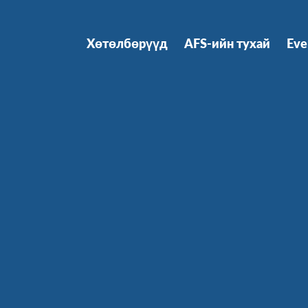
Хөтөлбөрүүд
AFS-ийн тухай
Eve