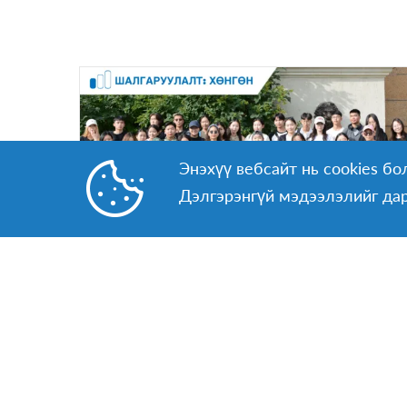
Энэхүү вебсайт нь cookies бол
Дэлгэрэнгүй мэдээлэлийг да
🇲🇳 AFS Сайн дурын ажилчдын
хөтөлбөр
ҮРГЭЛЖЛЭХ ХУГАЦАА
Олон төрлийн