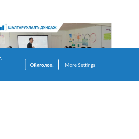
.
More Settings
Ойлголоо.
🇲🇳 Effect+ Trainer багшийн
хөтөлбөр (UNESCO-гийн шагналт
Дэлхийн иргэншил, тогтвортой
хөгжилийн хичээл)
ҮРГЭЛЖЛЭХ ХУГАЦАА