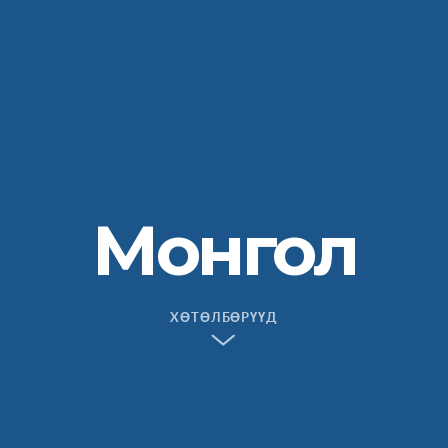
Монгол
ХӨТӨЛБӨРҮҮД