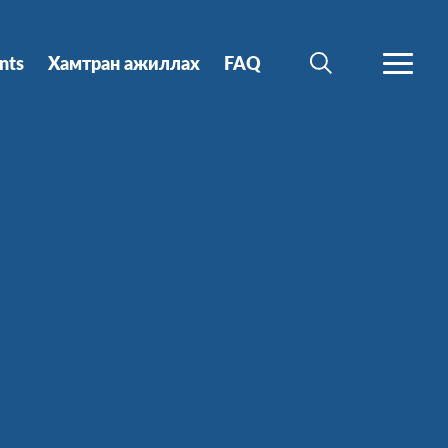
nts
Хамтран ажиллах
FAQ
SEARCH
MORE