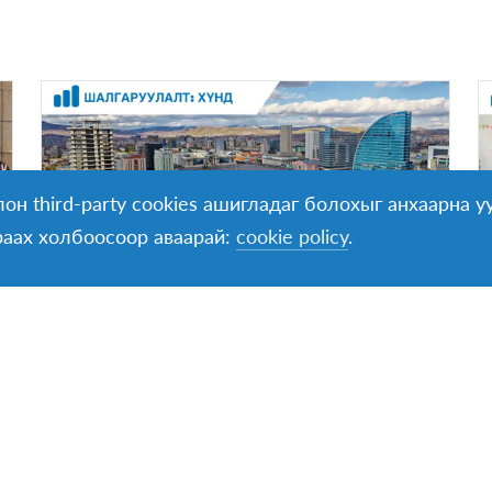
он third-party cookies ашигладаг болохыг анхаарна уу
раах холбоосоор аваарай:
cookie policy
.
🇲🇳 AFS Хост гэр бүлийн хөтөлбөр
ҮРГЭЛЖЛЭХ ХУГАЦАА
3-4 сар