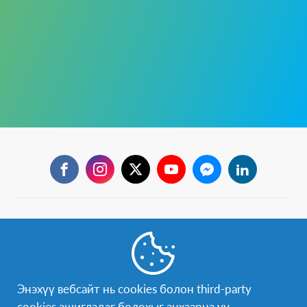
Facebook
Instagram
Twitter
YouTube
Messenger
LinkedIn
Бидэнтэй холбогдох
Бидэнтэй чөлөөтэй холбогдох боломжтой:
mongolia@afs.org
Энэхүү вебсайт нь cookies болон third-party
AFS хөтөлбөрийн тухай дэлгэрэнгүй мэдээлэл авах бол
cookies ашигладаг болохыг анхаарна уу.