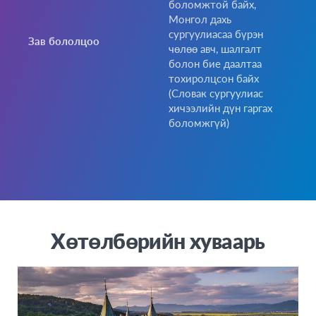
боломжтой байх,
Монгол дахь
сургуулиасаа бүрэн
Зав бололцоо
чөлөө авч, шалгалт
болон бие даалтаа
тохиролцсон байх
(Словак сургуулиас
хичээлийн дүн гаргах
боломжгүй)
Хөтөлбөрийн хуваарь