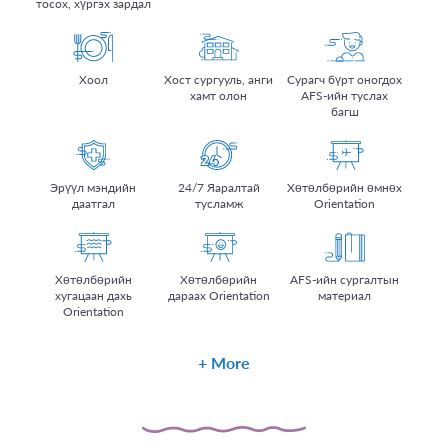
тосох, хүргэх зардал
Хоол
Хост сургууль, анги
Сурагч бүрт оногдох
хамт олон
AFS-ийн туслах
багш
Эрүүл мэндийн
24/7 Яаралтай
Хөтөлбөрийн өмнөх
даатгал
тусламж
Orientation
Хөтөлбөрийн
Хөтөлбөрийн
AFS-ийн сургалтын
хугацаан дахь
дараах Orientation
материал
Orientation
More