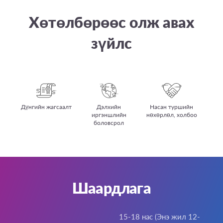
Хөтөлбөрөөс олж авах
зүйлс
Дүнгийн жагсаалт
Дэлхийн
Насан туршийн
иргэншлийн
нөхөрлөл, холбоо
боловсрол
Шаардлага
15-18 нас (Энэ жил 12-