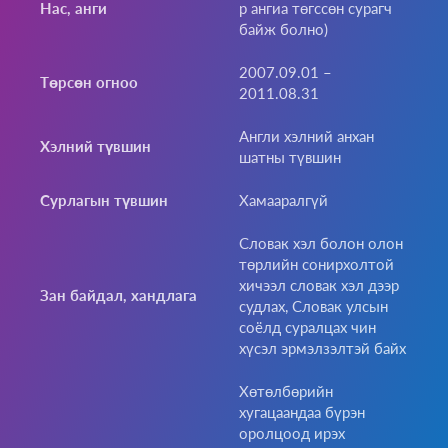
Нас, анги
р ангиа төгссөн сурагч
байж болно)
2007.09.01 –
Төрсөн огноо
2011.08.31
Англи хэлний анхан
Хэлний түвшин
шатны түвшин
Сурлагын түвшин
Хамааралгүй
Словак хэл болон олон
төрлийн сонирхолтой
хичээл словак хэл дээр
Зан байдал, хандлага
судлах, Словак улсын
соёлд суралцах чин
хүсэл эрмэлзэлтэй байх
Хөтөлбөрийн
хугацаандаа бүрэн
оролцоод ирэх