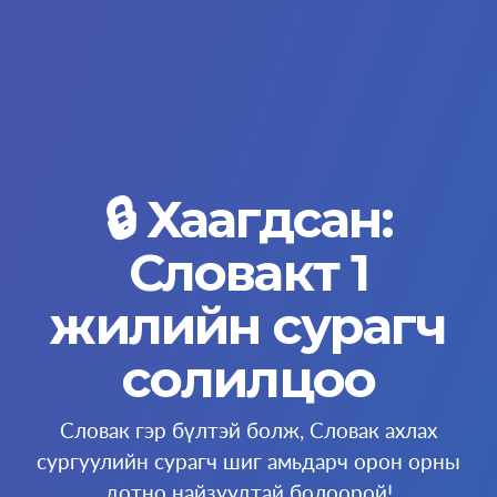
🔒 Хаагдсан:
Словакт 1
жилийн сурагч
солилцоо
Словак гэр бүлтэй болж, Словак ахлах
сургуулийн сурагч шиг амьдарч орон орны
дотно найзуудтай болоорой!