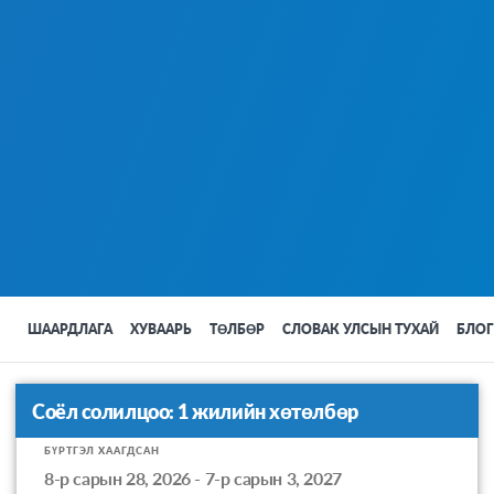
ШААРДЛАГА
ХУВААРЬ
ТӨЛБӨР
СЛОВАК УЛСЫН ТУХАЙ
БЛОГ
Соёл солилцоо: 1 жилийн хөтөлбөр
БҮРТГЭЛ ХААГДСАН
Apply
8-р сарын 28, 2026 - 7-р сарын 3, 2027
to