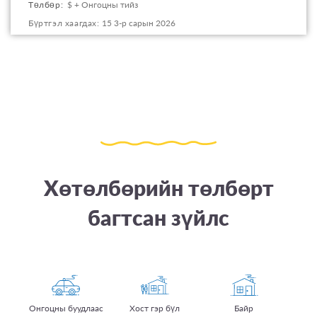
Төлбөр:
$ + Онгоцны тийз
this
Бүртгэл хаагдах:
15 3-р сарын 2026
program
offering
Хөтөлбөрийн төлбөрт
багтсан зүйлс
Онгоцны буудлаас
Хост гэр бүл
Байр