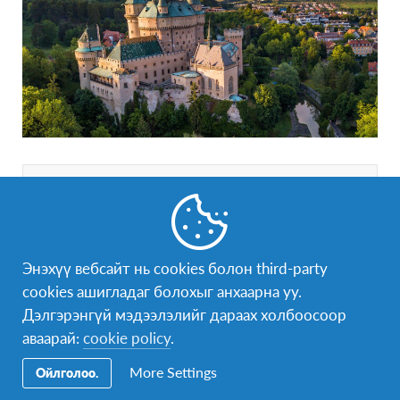
Бүртгүүлэх үед
Бүртгүүлэхээсээ өмнө хөтөлбөрийн
шаардлага, хуваарь, төлбөртэй танилцаж
Энэхүү вебсайт нь cookies болон third-party
эцэг эхээсээ зөвшөөрөл авсан байх
cookies ашигладаг болохыг анхаарна уу.
шаардлагатай.
Дэлгэрэнгүй мэдээлэлийг дараах холбоосоор
Бүртгэлийн формыг бөглөсний дараа
аваарай:
cookie policy
.
мэйлээр “Эцэг эхийн зөвшөөрлийн
More Settings
Ойлголоо.
хуудас” илгээх бөгөөд үүн дээр эцэг
эхээрээ гарын үсэг зуруулан мэйл