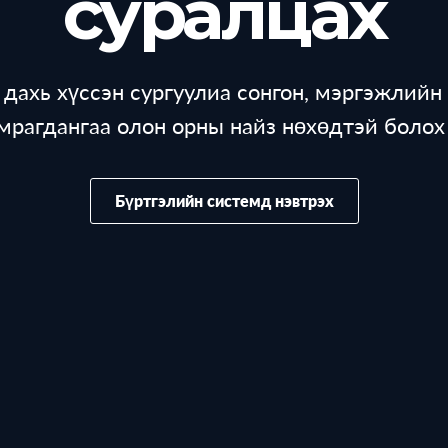
суралцах
ахь хүссэн сургуулиа сонгон, мэргэжлийн 
мрагдангаа олон орны найз нөхөдтэй боло
Бүртгэлийн системд нэвтрэх