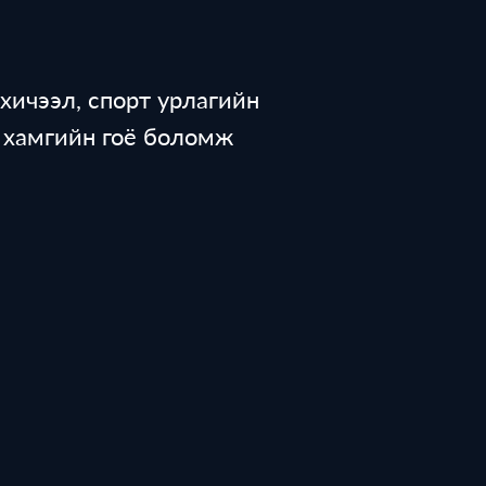
хичээл, спорт урлагийн
х хамгийн гоё боломж