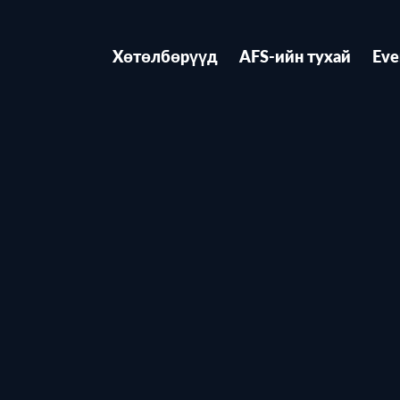
Хөтөлбөрүүд
AFS-ийн тухай
Eve