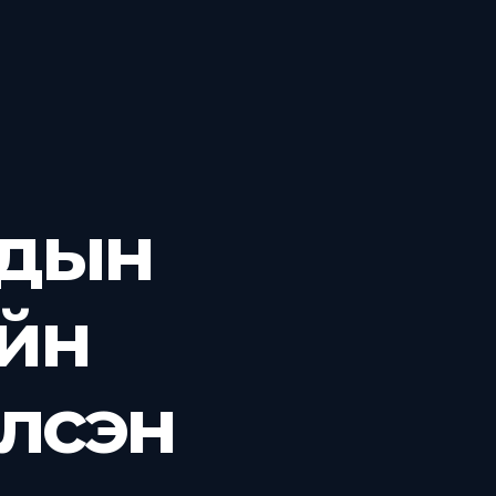
адын
йн
элсэн