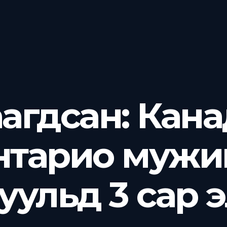
Хаагдсан: Кан
нтарио мужи
уульд 3 сар 