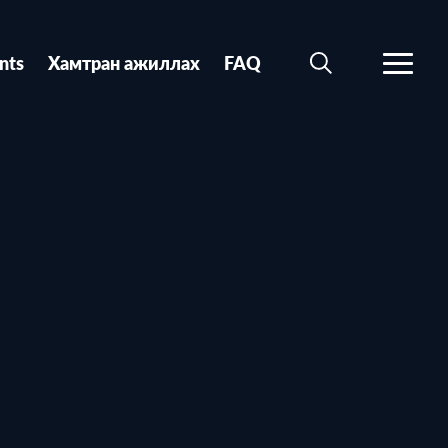
nts
Хамтран ажиллах
FAQ
SEARCH
MORE