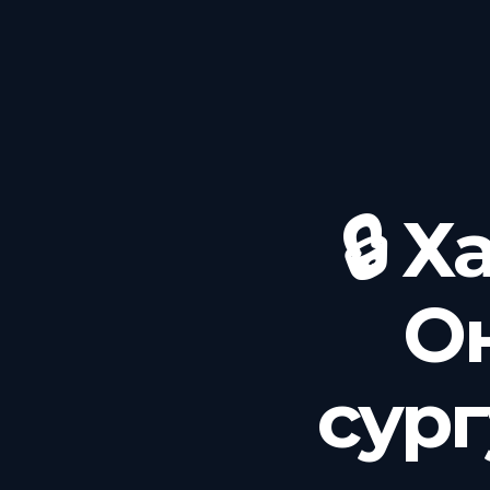
🔒 
О
сург