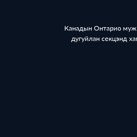
Канадын Онтарио муж д
дугуйлан секцэнд ха