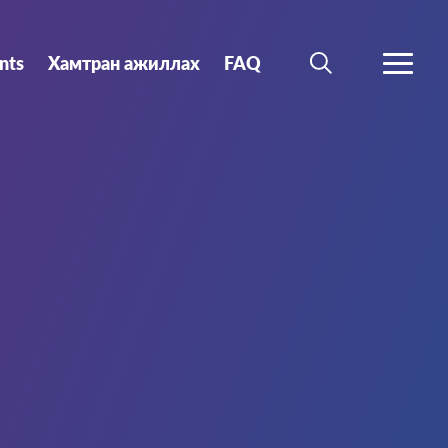
nts
Хамтран ажиллах
FAQ
SEARCH
MORE