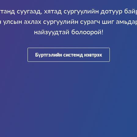
танд суугаад, хятад сургуулийн дотуур бай
н улсын ахлах сургуулийн сурагч шиг амьда
найзуудтай болоорой!
Бүртгэлийн системд нэвтрэх