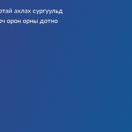
ртай ахлах сургуульд
рч орон орны дотно