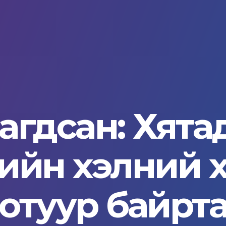
аагдсан: Хята
йн хэлний хөт
дотуур байрта