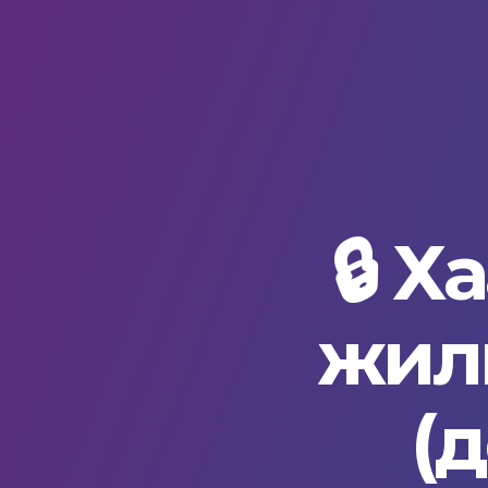
🔒 Х
жили
(