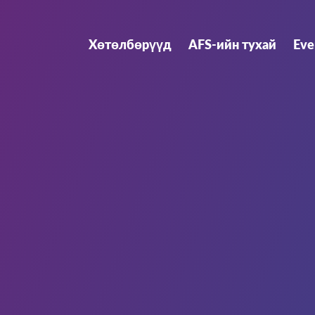
Хөтөлбөрүүд
AFS-ийн тухай
Eve