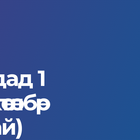
дад 1
өлбөр
й)