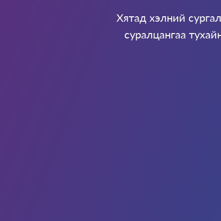
Хятад хэлний сургал
суралцангаа тухай