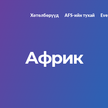
Хөтөлбөрүүд
AFS-ийн тухай
Eve
Африк