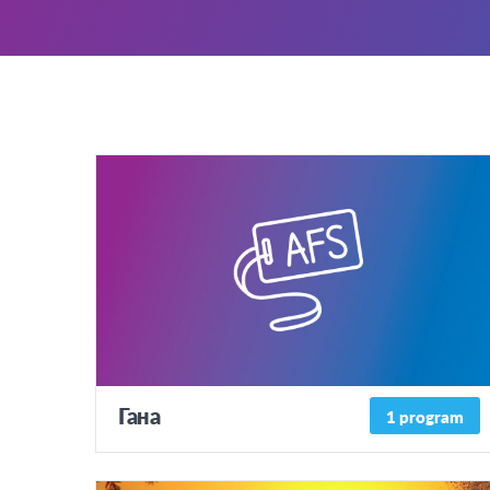
Гана
1 program