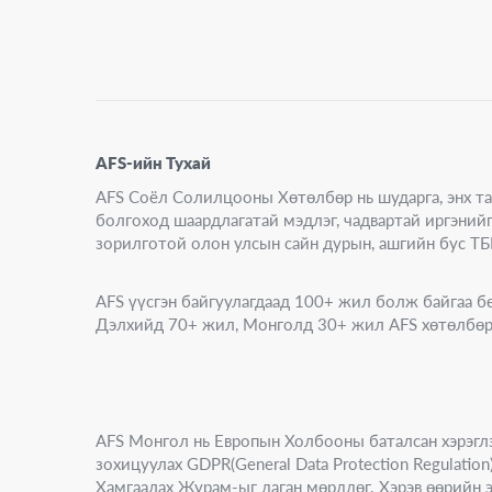
AFS-ийн Тухай
AFS Соёл Солилцооны Хөтөлбөр нь шударга, энх т
болгоход шаардлагатай мэдлэг, чадвартай иргэний
зорилготой олон улсын сайн дурын, ашгийн бус ТБ
AFS үүсгэн байгуулагдаад 100+ жил болж байгаа б
Дэлхийд 70+ жил, Монголд 30+ жил AFS хөтөлбөр
AFS Монгол нь Европын Холбооны баталсан хэрэгл
зохицуулах GDPR(General Data Protection Regulati
Хамгаалах Журам-ыг даган мөрддөг. Хэрэв өөрийн эр