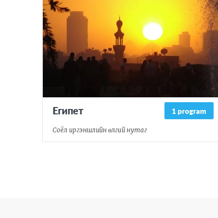
Египет
1 program
Соёл иргэншлийн өлгий нутаг