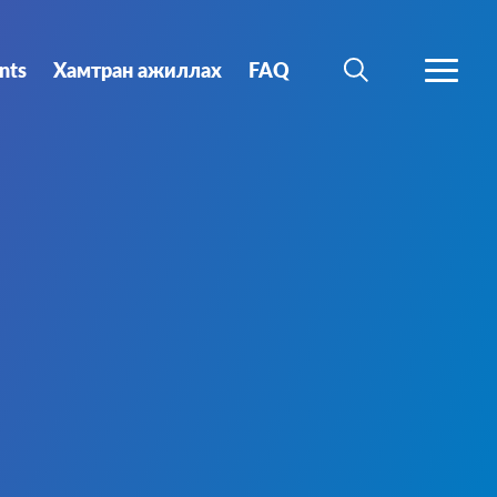
nts
Хамтран ажиллах
FAQ
SEARCH
MORE