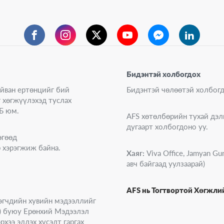
Facebook
Instagram
Twitter
YouTube
Messenger
LinkedIn
Бидэнтэй холбогдох
айван ертөнцийг бий
Бидэнтэй чөлөөтэй холбо
г хөгжүүлэхэд туслах
Б юм.
AFS хөтөлбөрийн тухай дэл
дугаарт холбогдоно уу.
өгөөд
 хэрэгжиж байна.
Хаяг:
Viva Office, Jamyan Gun
авч байгаад уулзаарай)
AFS нь Тогтвортой Хөгжл
эгчдийн хувийн мэдээллийг
on) буюу Ерөнхий Мэдээлэл
хээ эдлэх хүсэлт гаргах