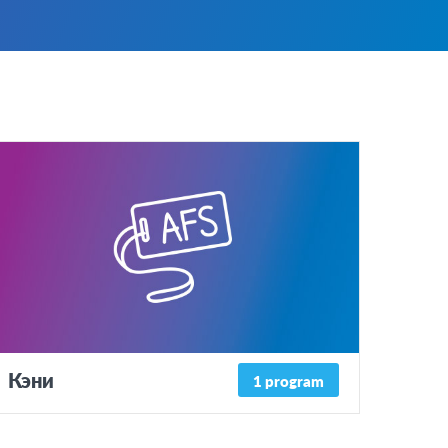
Кэни
1 program