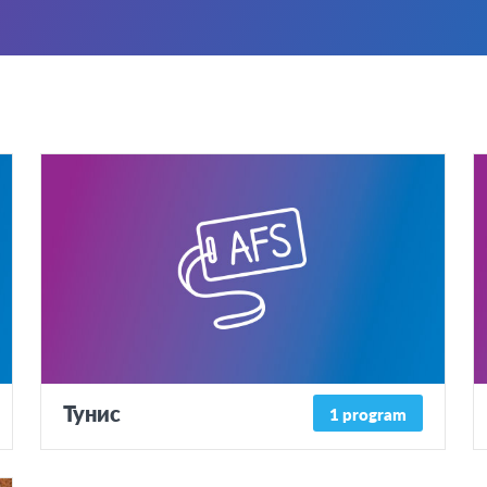
Тунис
1 program