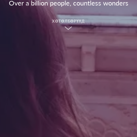
Over a billion people, countless wonders
ХӨТӨЛБӨРҮҮД