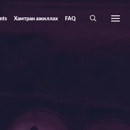
nts
Хамтран ажиллах
FAQ
SEARCH
MORE