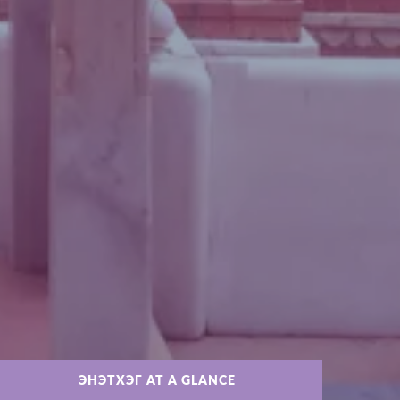
ЭНЭТХЭГ AT A GLANCE