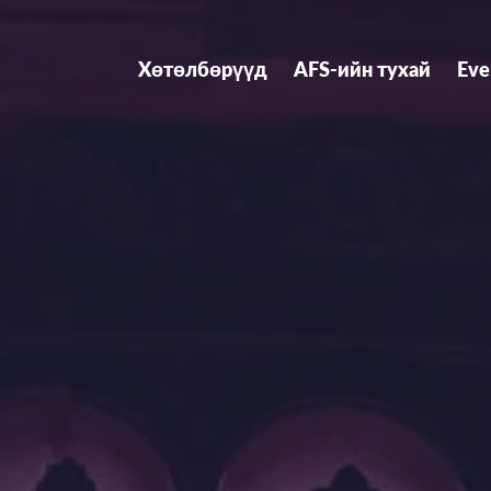
Хөтөлбөрүүд
AFS-ийн тухай
Eve