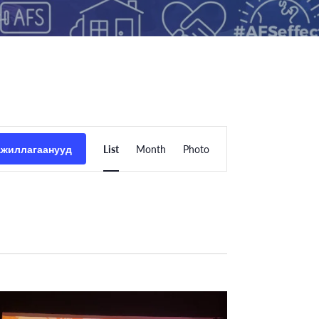
Event
ажиллагаанууд
List
Month
Photo
Views
Navigation