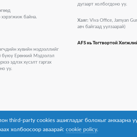
дугаарт холбогдоно уу.
өгөөд
 хэрэгжиж байна.
Хаяг:
Viva Office, Jamyan Gun
авч байгаад уулзаарай)
AFS нь Тогтвортой Хөгжл
эгчдийн хувийн мэдээллийг
on) буюу Ерөнхий Мэдээлэл
хээ эдлэх хүсэлт гаргах
но уу.
он third-party cookies ашигладаг болохыг анхаарна уу
раах холбоосоор аваарай:
cookie policy
.
© AFS
Mongolia
2026