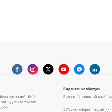
Facebook
Instagram
Twitter
YouTube
Messenger
LinkedIn
Бидэнтэй холбогдох
айван ертөнцийг бий
Бидэнтэй чөлөөтэй холбо
г хөгжүүлэхэд туслах
Б юм.
AFS хөтөлбөрийн тухай дэл