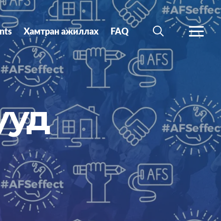
nts
Хамтран ажиллах
FAQ
SEARCH
MORE
ууд