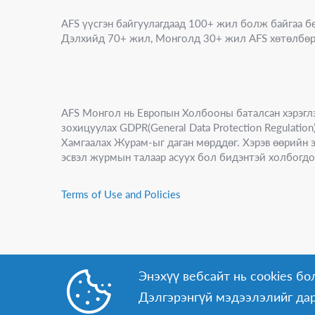
AFS үүсгэн байгуулагдаад 100+ жил болж байгаа б
Дэлхийд 70+ жил, Монголд 30+ жил AFS хөтөлбөр
AFS Монгол нь Европын Холбооны баталсан хэрэгл
зохицуулах GDPR(General Data Protection Regulati
Хамгаалах Журам-ыг даган мөрддөг. Хэрэв өөрийн эр
эсвэл журмын талаар асуух бол бидэнтэй холбогдо
Terms of Use and Policies
Энэхүү вебсайт нь cookies бол
Дэлгэрэнгүй мэдээлэлийг да