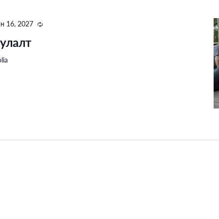
н 16, 2027
Recurring
улалт
lia