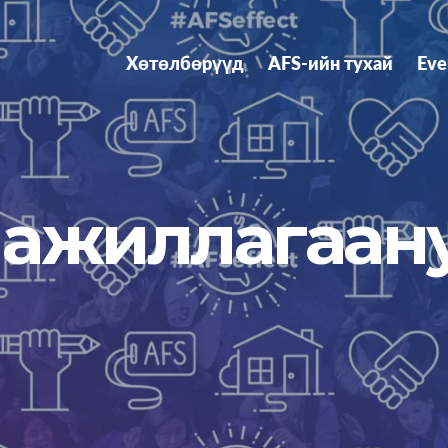
Хөтөлбөрүүд
AFS-ийн тухай
Eve
л ажиллагаан