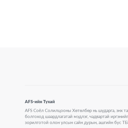
AFS-ийн Тухай
AFS Соёл Солилцооны Хөтөлбөр нь шударга, энх т
болгоход шаардлагатай мэдлэг, чадвартай иргэний
зорилготой олон улсын сайн дурын, ашгийн бус ТБ