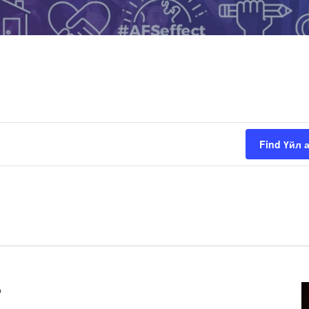
Find Үйл 
Recurring