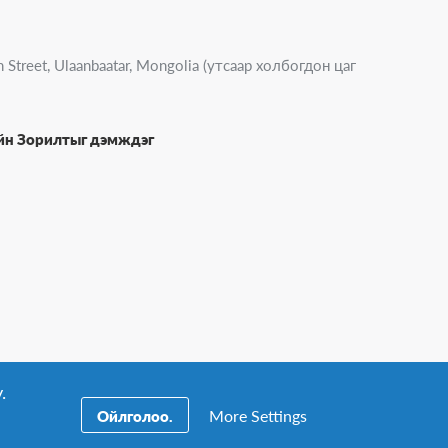
 Street, Ulaanbaatar, Mongolia (утсаар холбогдон цаг
ийн Зорилтыг дэмждэг
.
More Settings
Ойлголоо.