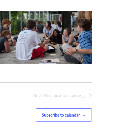
Next
Үйл ажиллагаанууд
Subscribe to calendar