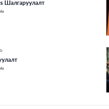
ns Шалгаруулалт
lia
Recurring
уулалт
lia