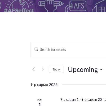
Үйл
Enter
Keyword.
ажиллагаанууд
Search
Search
for
Upcoming
Today
Үйл
and
Select
ажиллагаанууд
date.
Views
9-р сарын 2026
by
Keyword.
Navigation
9-р сарын 1
-
9-р сарын 20
МЯГ
1