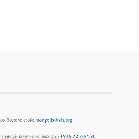
гдох боломжтой:
mongolia@afs.org
гэрэнгүй мэдээлэл авах бол
+976 72559151