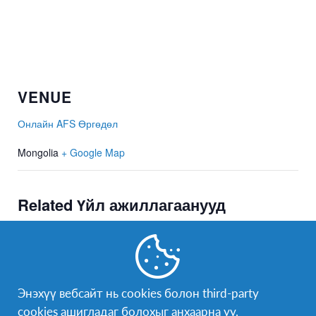
VENUE
Онлайн AFS Өргөдөл
Mongolia
+ Google Map
Related Үйл ажиллагаанууд
Энэхүү вебсайт нь cookies болон third-party
cookies ашигладаг болохыг анхаарна уу.