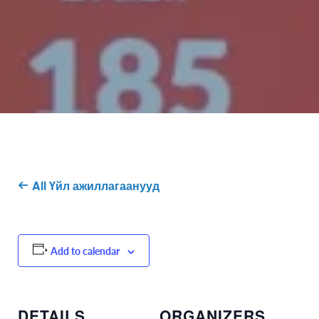
All Үйл ажиллагаанууд
Add to calendar
DETAILS
ORGANIZERS