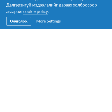
Дэлгэрэнгүй мэдээлэлийг дараах холбоосоор
аваарай:
cookie policy
.
More Settings
Ойлголоо.
Effect+ Champions Шалгаруулалт
9-р сарын 1
-
9-р сарын 20
Facebook
Instagram
Twitter
YouTube
Messenger
LinkedIn