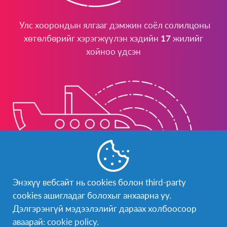
Улс хоорондын ялгааг дэмжин соёл солилцоны
хөтөлбөрийг хэрэгжүүлэн хэдийн
17
жилийг
хойноо үдсэн
Энэхүү вебсайт нь cookies болон third-party
cookies ашигладаг болохыг анхаарна уу.
Дэлгэрэнгүй мэдээлэлийг дараах холбоосоор
Жил бүр гадаад орны 1000+ гаруй хүүхдүүдийг
аваарай:
cookie policy
.
хүлээн авч 350 сурагчдаа бусад улсууд руу