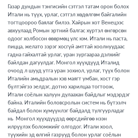
Газар дундын тэнгисийн сэтгэл татам орон болох
Итали нь түүх, урлаг, сэтгэл хөдөлгөм байгалийн
тогтцоороо баялаг билээ. Хайрын хот Венецээс
авхуулаад Ромын эртний балгас хүртэл өнгөрсөн
одоог холбосон өвөрмөц улс юм. Итали нь паста,
пицца, желато зэрэг хосгүй амттай хоолнуудаас
гадна гайхалтай урлаг, уран зургаараа дэлхийг
байлдан дагуулдаг. Монгол хүүхдүүд Италид
очоод л шууд утга уран зохиол, урлаг, түүх болон
Италийн амьдралын хэв маягт умбан, хост гэр
бүлтэйгээ эелдэг, дотно харилцаа тогтоож,
Итали соёлын халуун дулаахан байдлыг мэдэрдэг
байна. Италийн боловсролын систем нь бүтээлч
байдал болон хүмүүнлэг байдалд тулгуурладаг
нь Монгол хүүхдүүдэд өөрсдийгөө нээн
илрүүлэх боломжийг олгодог. Итали хоол,
түүхийн эд өлгий газрууд болон урлаг соёлын