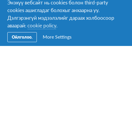
Энэхүү вебсайт нь cookies болон third-party
cookies ашигладаг болохыг анхаарна уу.
Дэлгэрэнгүй мэдээлэлийг дараах холбоосоор
аваарай:
cookie policy
.
More Settings
Ойлголоо.
Effect+ Champions Шалгаруулалт
9-р сарын 1
-
9-р сарын 20