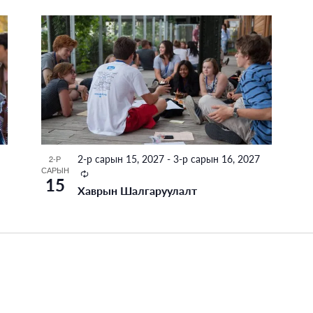
2-р сарын 15, 2027
-
3-р сарын 16, 2027
2-Р
САРЫН
Recurring
15
Хаврын Шалгаруулалт