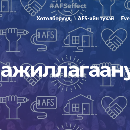
Хөтөлбөрүүд
AFS-ийн тухай
Eve
л ажиллагаан