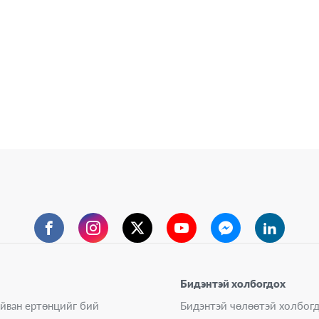
Facebook
Instagram
Twitter
YouTube
Messenger
LinkedIn
Бидэнтэй холбогдох
айван ертөнцийг бий
Бидэнтэй чөлөөтэй холбо