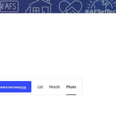
Event
ажиллагаанууд
List
Month
Photo
Views
Navigation