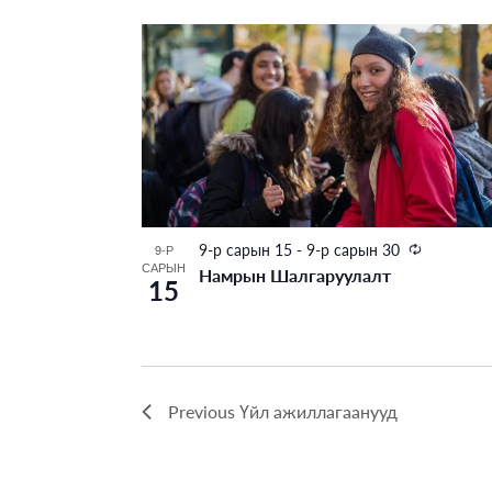
Select
ажиллагаанууд
date.
Views
List
by
Keyword.
Navigation
of
events
in
Photo
Recurring
9-р сарын 15
-
9-р сарын 30
9-Р
View
САРЫН
Намрын Шалгаруулалт
15
Previous
Үйл ажиллагаанууд