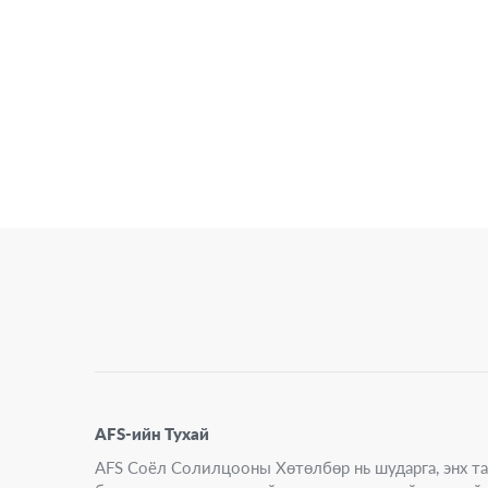
AFS-ийн Тухай
AFS Соёл Солилцооны Хөтөлбөр нь шударга, энх т