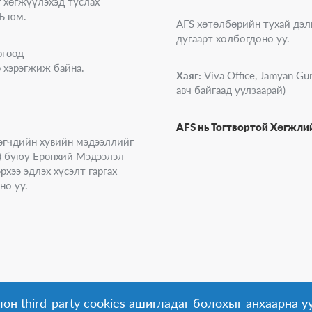
г хөгжүүлэхэд туслах
Б юм.
AFS хөтөлбөрийн тухай дэл
дугаарт холбогдоно уу.
өгөөд
 хэрэгжиж байна.
Хаяг:
Viva Office, Jamyan Gun
авч байгаад уулзаарай)
AFS нь Тогтвортой Хөгжл
эгчдийн хувийн мэдээллийг
on) буюу Ерөнхий Мэдээлэл
хээ эдлэх хүсэлт гаргах
но уу.
он third-party cookies ашигладаг болохыг анхаарна уу