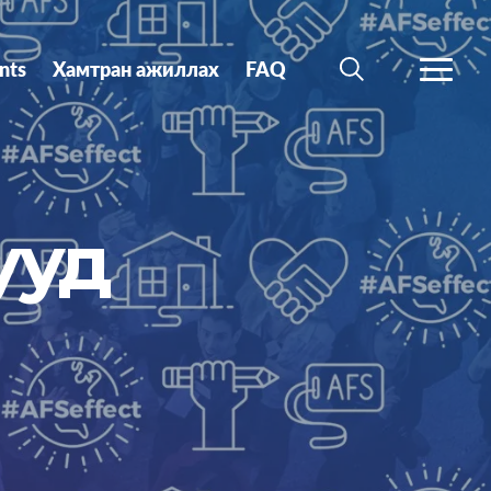
nts
Хамтран ажиллах
FAQ
SEARCH
MORE
ууд