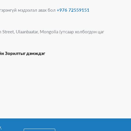
гэрэнгүй мэдээлэл авах бол
+976 72559151
 Street, Ulaanbaatar, Mongolia (утсаар холбогдон цаг
ийн Зорилтыг дэмждэг
.