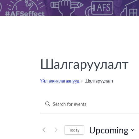
Шалгаруулалт
Үйл ажиллагаанууд
Шалгаруулалт
Үйл
Enter
Keyword.
ажиллагаанууд
Search
Search
for
Upcoming
Today
Үйл
and