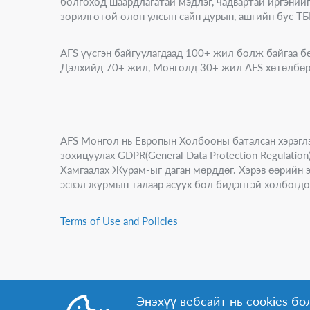
болгоход шаардлагатай мэдлэг, чадвартай иргэний
зорилготой олон улсын сайн дурын, ашгийн бус ТБ
AFS үүсгэн байгуулагдаад 100+ жил болж байгаа б
Дэлхийд 70+ жил, Монголд 30+ жил AFS хөтөлбөр
AFS Монгол нь Европын Холбооны баталсан хэрэгл
зохицуулах GDPR(General Data Protection Regulati
Хамгаалах Журам-ыг даган мөрддөг. Хэрэв өөрийн эр
эсвэл журмын талаар асуух бол бидэнтэй холбогдо
Terms of Use and Policies
Энэхүү вебсайт нь cookies бол