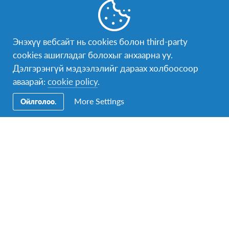
Энэхүү вебсайт нь cookies болон third-party
cookies ашигладаг болохыг анхаарна уу.
Дэлгэрэнгүй мэдээлэлийг дараах холбоосоор
Герман
аваарай:
cookie policy
.
Орчин үеийн амьдралын хэв маяг
More Settings
Ойлголоо.