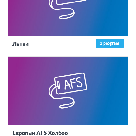
Латви
1 program
Европын AFS Холбоо