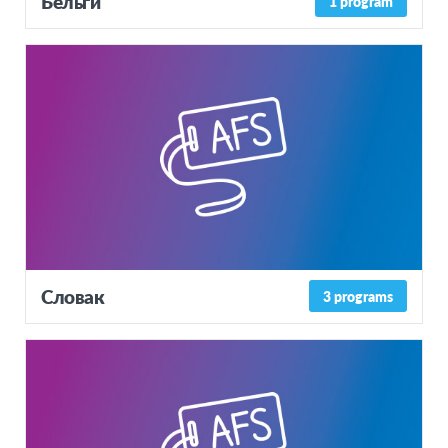
Бельги
1 program
Словак
3 programs