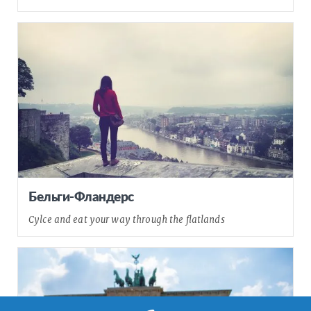
Бельги-Фландерс
Cylce and eat your way through the flatlands