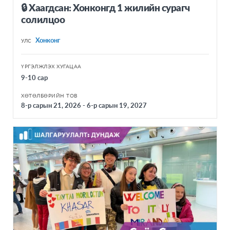
🔒 Хаагдсан: Хонконгд 1 жилийн cурагч
солилцоо
Хонконг
УЛС
ҮРГЭЛЖЛЭХ ХУГАЦАА
9-10 сар
ХӨТӨЛБӨРИЙН ТОВ
8-р сарын 21, 2026 - 6-р сарын 19, 2027