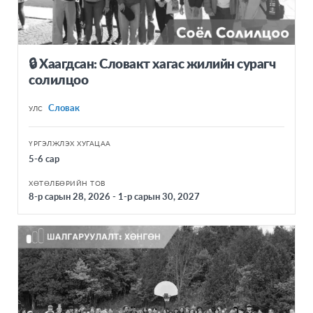
🔒 Хаагдсан: Словакт хагас жилийн сурагч
солилцоо
Словак
УЛС
ҮРГЭЛЖЛЭХ ХУГАЦАА
5-6 сар
ХӨТӨЛБӨРИЙН ТОВ
8-р сарын 28, 2026 - 1-р сарын 30, 2027