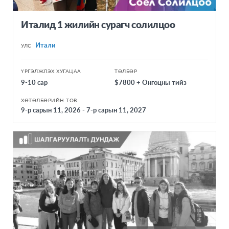
Италид 1 жилийн сурагч солилцоо
Итали
УЛС
ҮРГЭЛЖЛЭХ ХУГАЦАА
ТӨЛБӨР
9-10 сар
$7800 + Онгоцны тийз
ХӨТӨЛБӨРИЙН ТОВ
9-р сарын 11, 2026 - 7-р сарын 11, 2027