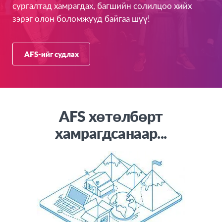
сургалтад хамрагдах, багшийн солилцоо хийх
зэрэг олон боломжууд байгаа шүү!
AFS-ийг судлах
AFS хөтөлбөрт
хамрагдсанаар...