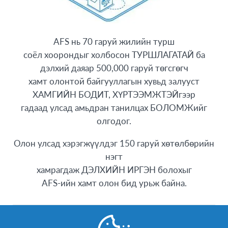
AFS нь 70 гаруй жилийн турш
соёл хоорондыг холбосон ТУРШЛАГАТАЙ ба
дэлхий даяар 500,000 гаруй төгсгөгч
хамт олонтой байгууллагын хувьд залууст
ХАМГИЙН БОДИТ, ХҮРТЭЭМЖТЭЙгээр
гадаад улсад амьдран танилцах БОЛОМЖийг
олгодог.
Олон улсад хэрэгжүүлдэг 150 гаруй хөтөлбөрийн
нэгт
хамрагдаж ДЭЛХИЙН ИРГЭН болохыг
AFS-ийн хамт олон бид урьж байна.
21-р зууны ур чадвар, мэдлэг