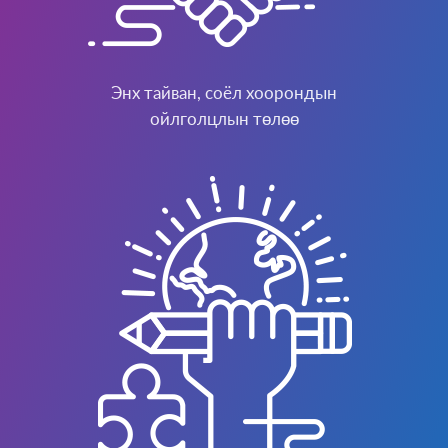
БУСАД
Монгол
Энх тайван, соёл хоорондын
Онлайн
ойлголцлын төлөө