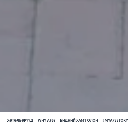
ХӨТӨЛБӨРҮҮД
WHY AFS?
БИДНИЙ ХАМТ ОЛОН
#MYAFSSTORY