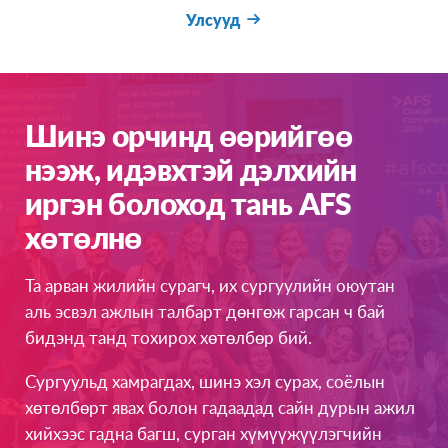
Улсууд
Шинэ орчинд өөрийгөө
нээж, идэвхтэй дэлхийн
иргэн болоход тань AFS
хөтөлнө
Та арван жилийн сурагч, их сургуулийн оюутан
аль эсвэл ажлын талбарт дөнгөж гарсан ч бай
бидэнд танд тохирох хөтөлбөр бий.
Сургуульд хамрагдах, шинэ хэл сурах, соёлын
хөтөлбөрт явах болон гадаадад сайн дурын ажил
хийхээс гадна багш, сурган хүмүүжүүлэгчийн