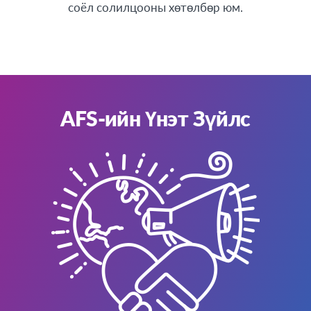
Соёл Солилцоо
соёл солилцооны хөтөлбөр юм.
Вьетнам
Багш нарт
Солонгос
Тайланд
Хятад
Хонконг
AFS-ийн Үнэт Зүйлс
Энэтхэг
Япон
Малайз
АФРИК
Гана
Кэни
Тунис
Египет