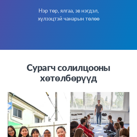
Нэр төр, ялгаа, эв нэгдэл,
хүлээцтэй чанарын төлөө
Сурагч солилцооны
хөтөлбөрүүд