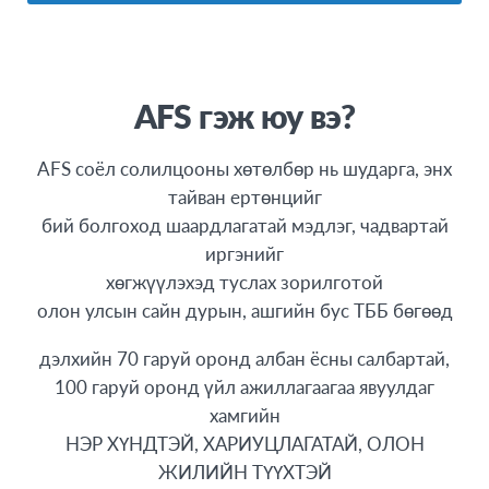
Global Choice
Гэр бүл
Бельги
3-4 сар
Азийн Холбоо
13
Дани
5-6 сар
Гэрчилгээтэй
14
Латви
9-10 сар
AFS гэж юу вэ?
Диплом
15
Словак
Европын PEACE
16
AFS соёл солилцооны хөтөлбөр нь шударга, энх
Унгар
Зуны
тайван ертөнцийг
17
Франц
бий болгоход шаардлагатай мэдлэг, чадвартай
Насанд хүрэгчдэд
18
Ирланд
иргэнийг
Онлайн Сургалт
18-32
Итали
хөгжүүлэхэд туслах зорилготой
Өвлийн
олон улсын сайн дурын, ашгийн бус ТББ бөгөөд
Багш
ДАЛАЙН ОРНУУД
Тэтгэлэгт
дэлхийн 70 гаруй оронд албан ёсны салбартай,
Австрали
Ахлах Сургууль
100 гаруй оронд үйл ажиллагаагаа явуулдаг
Шинэ Зеланд
хамгийн
Хэлний Сургалт
АЗИ
НЭР ХҮНДТЭЙ, ХАРИУЦЛАГАТАЙ, ОЛОН
Дэлхийн Иргэншил
ЖИЛИЙН ТҮҮХТЭЙ
Азийн AFS холбоо