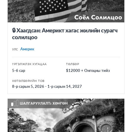
🔒 Хаагдсан: Америкт хагас жилийн сурагч
солилцоо
Америк
УЛС
ҮРГЭЛЖЛЭХ ХУГАЦАА
ТӨЛБӨР
5-6 сар
$12000 + Онгоцны тийз
ХӨТӨЛБӨРИЙН ТОВ
8-р сарын 5, 2026 - 1-р сарын 14, 2027