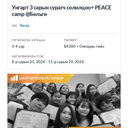
Унгарт 3 сарын сурагч солилцоо+ PEACE
camp @Бельги
Унгар
УЛС
ҮРГЭЛЖЛЭХ ХУГАЦАА
ТӨЛБӨР
3-4 сар
$4300 + Онгоцны тийз
ХӨТӨЛБӨРИЙН ТОВ
8-р сарын 21, 2026 - 11-р сарын 29, 2026