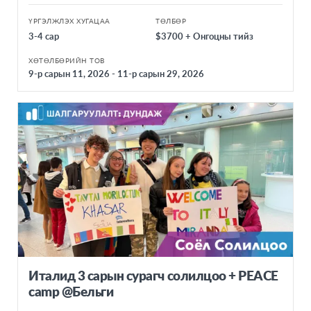
ҮРГЭЛЖЛЭХ ХУГАЦАА
ТӨЛБӨР
3-4 сар
$3700 + Онгоцны тийз
ХӨТӨЛБӨРИЙН ТОВ
9-р сарын 11, 2026 - 11-р сарын 29, 2026
Италид 3 сарын сурагч солилцоо + PEACE
camp @Бельги