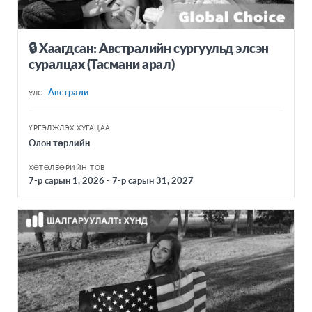
🔒 Хаагдсан: Австралийн сургуульд элсэн
суралцах (Тасмани арал)
Австрали
УЛС
ҮРГЭЛЖЛЭХ ХУГАЦАА
Олон төрлийн
ХӨТӨЛБӨРИЙН ТОВ
7-р сарын 1, 2026 - 7-р сарын 31, 2027