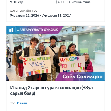
Хэлний Сургалт
9-10 сар
$7800 + Онгоцны тийз
АЗИ
Дэлхийн Иргэншил
ХӨТӨЛБӨРИЙН ТОВ
Азийн AFS холбоо
9-р сарын 11, 2026 - 7-р сарын 11, 2027
Соёл Солилцоо
Вьетнам
Багш нарт
Солонгос
Тайланд
Хятад
Хонконг
Энэтхэг
Япон
Малайз
Италид 2 сарын сурагч солилцоо (+Зул
АФРИК
сарын баяр)
Гана
Итали
УЛС
Кэни