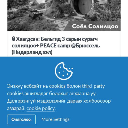
🔒 Хаагдсан: Бельгид 3 сарын сурагч
солилцоо+ PEACE camp @Брюссель
(Нидерланд хэл)
Бельги
УЛС
ҮРГЭЛЖЛЭХ ХУГАЦАА
3-4 сар
Энэхүү вебсайт нь cookies болон third-party
cookies ашигладаг болохыг анхаарна уу.
ХӨТӨЛБӨРИЙН ТОВ
8-р сарын 21, 2026 - 12-р сарын 3, 2026
Дэлгэрэнгүй мэдээлэлийг дараах холбоосоор
аваарай:
cookie policy
.
More Settings
Ойлголоо.