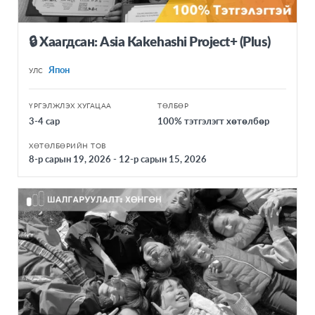
🔒 Хаагдсан: Asia Kakehashi Project+ (Plus)
Япон
УЛС
ҮРГЭЛЖЛЭХ ХУГАЦАА
ТӨЛБӨР
3-4 сар
100% тэтгэлэгт хөтөлбөр
ХӨТӨЛБӨРИЙН ТОВ
8-р сарын 19, 2026 - 12-р сарын 15, 2026