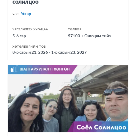
солилцоо
Унгар
УЛС
ҮРГЭЛЖЛЭХ ХУГАЦАА
ТӨЛБӨР
5-6 сар
$7100 + Онгоцны тийз
ХӨТӨЛБӨРИЙН ТОВ
8-р сарын 21, 2026 - 1-р сарын 23, 2027