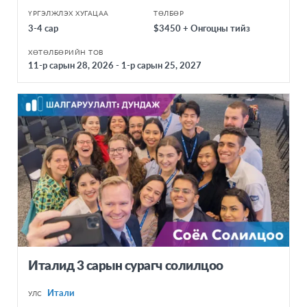
ҮРГЭЛЖЛЭХ ХУГАЦАА
ТӨЛБӨР
Тунис
3-4 сар
$3450 + Онгоцны тийз
Египет
ХӨТӨЛБӨРИЙН ТОВ
11-р сарын 28, 2026 - 1-р сарын 25, 2027
БУСАД
Монгол
Онлайн
Италид 3 сарын сурагч солилцоо
Итали
УЛС