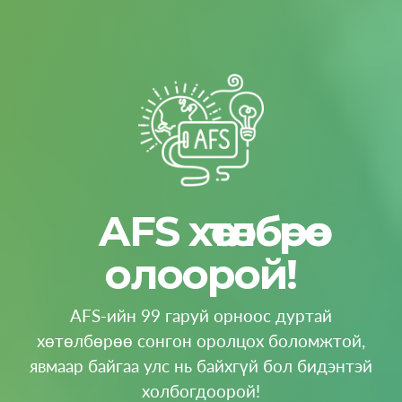
AFS хөтөлбөрөө
олоорой!
AFS-ийн 99 гаруй орноос дуртай
хөтөлбөрөө сонгон оролцох боломжтой,
явмаар байгаа улс нь байхгүй бол бидэнтэй
холбогдоорой!