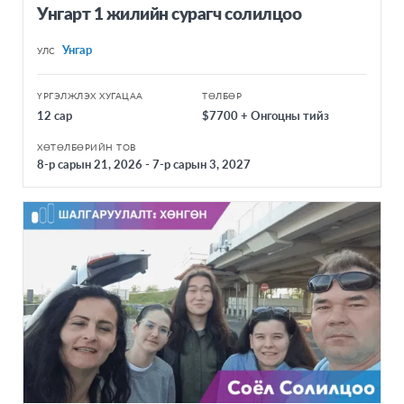
Унгарт 1 жилийн сурагч солилцоо
Унгар
УЛС
ҮРГЭЛЖЛЭХ ХУГАЦАА
ТӨЛБӨР
12 сар
$7700 + Онгоцны тийз
ХӨТӨЛБӨРИЙН ТОВ
8-р сарын 21, 2026 - 7-р сарын 3, 2027