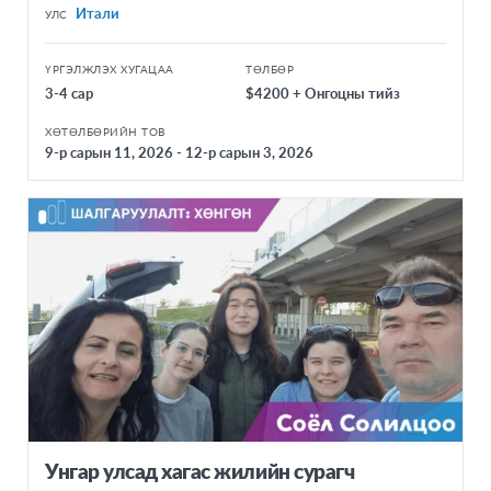
Итали
УЛС
ҮРГЭЛЖЛЭХ ХУГАЦАА
ТӨЛБӨР
3-4 сар
$4200 + Онгоцны тийз
ХӨТӨЛБӨРИЙН ТОВ
9-р сарын 11, 2026 - 12-р сарын 3, 2026
Унгар улсад хагас жилийн сурагч