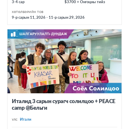
3-4 сар
$3700 + Онгоцны тийз
ХӨТӨЛБӨРИЙН ТОВ
9-р сарын 11, 2026 - 11-р сарын 29, 2026
Италид 3 сарын сурагч солилцоо + PEACE
camp @Бельги
Итали
УЛС