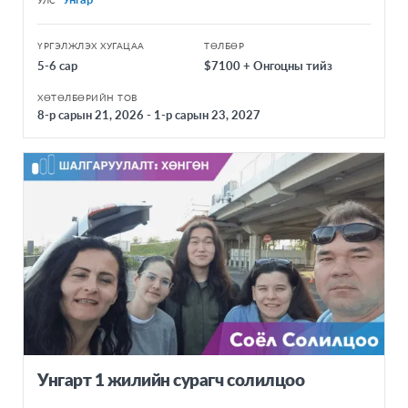
УЛС
ҮРГЭЛЖЛЭХ ХУГАЦАА
ТӨЛБӨР
5-6 сар
$7100 + Онгоцны тийз
ХӨТӨЛБӨРИЙН ТОВ
8-р сарын 21, 2026 - 1-р сарын 23, 2027
Унгарт 1 жилийн сурагч солилцоо