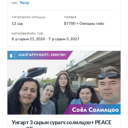
Унгар
УЛС
ҮРГЭЛЖЛЭХ ХУГАЦАА
ТӨЛБӨР
12 сар
$7700 + Онгоцны тийз
ХӨТӨЛБӨРИЙН ТОВ
8-р сарын 21, 2026 - 7-р сарын 3, 2027
Унгарт 3 сарын сурагч солилцоо+ PEACE