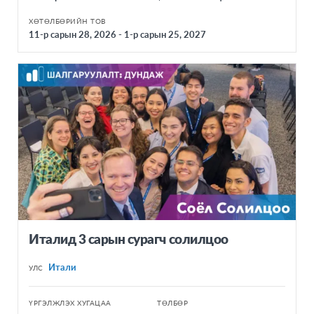
Тунис
ХӨТӨЛБӨРИЙН ТОВ
11-р сарын 28, 2026 - 1-р сарын 25, 2027
Египет
БУСАД
Монгол
Онлайн
Италид 3 сарын сурагч солилцоо
Итали
УЛС
ҮРГЭЛЖЛЭХ ХУГАЦАА
ТӨЛБӨР