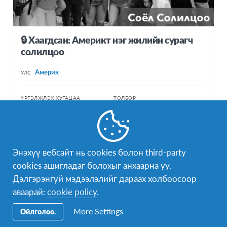
🔒 Хаагдсан: Америкт нэг жилийн сурагч
солилцоо
Америк
УЛС
ҮРГЭЛЖЛЭХ ХУГАЦАА
ТӨЛБӨР
9-10 сар
$14500 + Онгоцны тийз
ХӨТӨЛБӨРИЙН ТОВ
8-р сарын 5, 2026 - 6-р сарын 14, 2027
Энэхүү вебсайт нь cookies болон third-party
cookies ашигладаг болохыг анхаарна уу.
Дэлгэрэнгүй мэдээлэлийг дараах холбоосоор
аваарай:
cookie policy
.
More Settings
Ойлголоо.