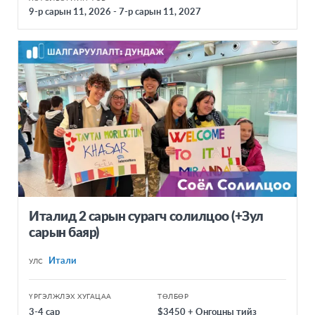
Хэлний Сургалт
9-р сарын 11, 2026 - 7-р сарын 11, 2027
АЗИ
Дэлхийн Иргэншил
Азийн AFS холбоо
Соёл Солилцоо
Вьетнам
Багш нарт
Солонгос
Тайланд
Хятад
Хонконг
Энэтхэг
Япон
Италид 2 сарын сурагч солилцоо (+Зул
сарын баяр)
Малайз
Итали
АФРИК
УЛС
Гана
ҮРГЭЛЖЛЭХ ХУГАЦАА
ТӨЛБӨР
Кэни
3-4 сар
$3450 + Онгоцны тийз