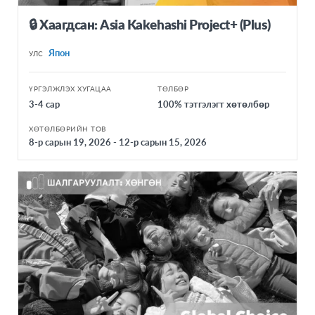
🔒 Хаагдсан: Asia Kakehashi Project+ (Plus)
Япон
УЛС
ҮРГЭЛЖЛЭХ ХУГАЦАА
ТӨЛБӨР
3-4 сар
100% тэтгэлэгт хөтөлбөр
ХӨТӨЛБӨРИЙН ТОВ
8-р сарын 19, 2026 - 12-р сарын 15, 2026