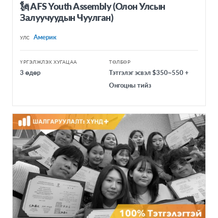
🗽 AFS Youth Assembly (Олон Улсын
Залуучуудын Чуулган)
Америк
УЛС
ҮРГЭЛЖЛЭХ ХУГАЦАА
ТӨЛБӨР
3 өдөр
Тэтгэлэг эсвэл $350~550 +
Онгоцны тийз