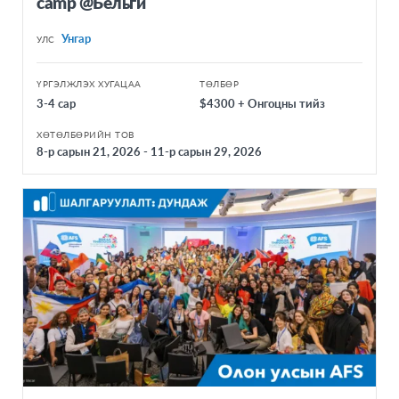
camp @Бельги
Унгар
УЛС
ҮРГЭЛЖЛЭХ ХУГАЦАА
ТӨЛБӨР
3-4 сар
$4300 + Онгоцны тийз
ХӨТӨЛБӨРИЙН ТОВ
8-р сарын 21, 2026 - 11-р сарын 29, 2026