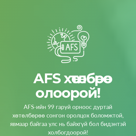
AFS хөтөлбөрөө
олоорой!
AFS-ийн 99 гаруй орноос дуртай
хөтөлбөрөө сонгон оролцох боломжтой,
явмаар байгаа улс нь байхгүй бол бидэнтэй
холбогдоорой!