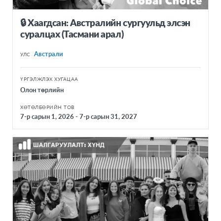
🔒 Хаагдсан: Австралийн сургуульд элсэн
суралцах (Тасмани арал)
Австрали
УЛС
ҮРГЭЛЖЛЭХ ХУГАЦАА
Олон төрлийн
ХӨТӨЛБӨРИЙН ТОВ
7-р сарын 1, 2026 - 7-р сарын 31, 2027