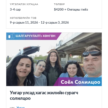
ҮРГЭЛЖЛЭХ ХУГАЦАА
ТӨЛБӨР
3-4 сар
$4200 + Онгоцны тийз
ХӨТӨЛБӨРИЙН ТОВ
9-р сарын 11, 2026 - 12-р сарын 3, 2026
Унгар улсад хагас жилийн сурагч
солилцоо
Унгар