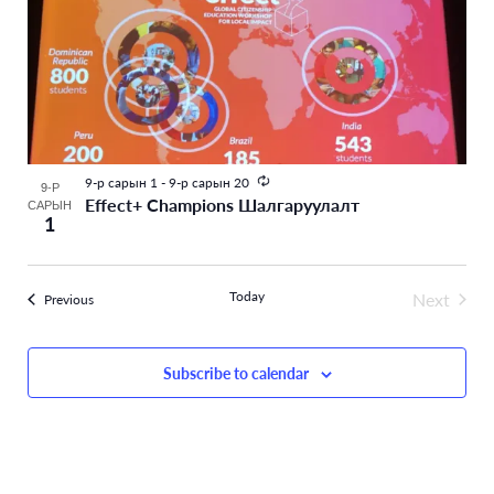
and
events
Views
in
Navigati
Photo
View
Recurring
9-р сарын 1
-
9-р сарын 20
9-Р
Effect+ Champions Шалгаруулалт
САРЫН
1
Today
Next
Үйл ажиллагаанууд
Previous
Үйл аж
Subscribe to calendar