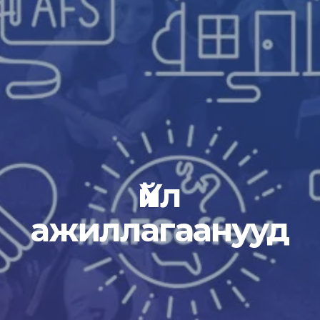
Үйл
ажиллагаанууд