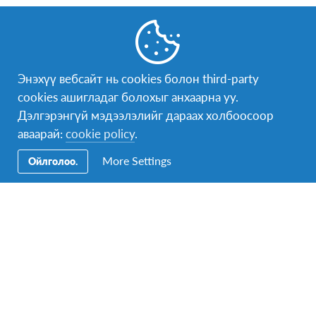
Facebook
Instagram
Twitter
YouTube
Messenger
LinkedIn
Энэхүү вебсайт нь cookies болон third-party
cookies ашигладаг болохыг анхаарна уу.
Дэлгэрэнгүй мэдээлэлийг дараах холбоосоор
Бидэнтэй холбогдох
аваарай:
cookie policy
.
Бидэнтэй чөлөөтэй холбогдох боломжтой:
More Settings
Ойлголоо.
mongolia@afs.org
AFS хөтөлбөрийн тухай дэлгэрэнгүй мэдээлэл авах бол
+976 72559151
дугаарт холбогдоно уу.
Хаяг:
Viva Office, Jamyan Gun Street, Ulaanbaatar, Mongolia
(утсаар холбогдон цаг авч байгаад уулзаарай)
AFS нь Тогтвортой Хөгжлийн Зорилтыг дэмждэг